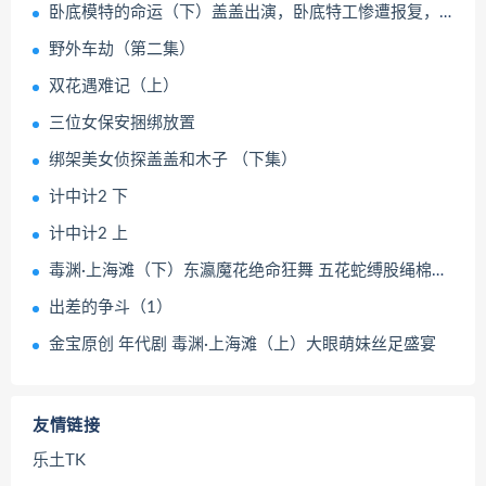
卧底模特的命运（下）盖盖出演，卧底特工惨遭报复，老虎凳捆绑+塑料袋全包捆绑
野外车劫（第二集）
双花遇难记（上）
三位女保安捆绑放置
绑架美女侦探盖盖和木子 （下集）
计中计2 下
计中计2 上
毒渊·上海滩（下）东瀛魔花绝命狂舞 五花蛇缚股绳棉被全包！
出差的争斗（1）
金宝原创 年代剧 毒渊·上海滩（上）大眼萌妹丝足盛宴
友情链接
乐土TK