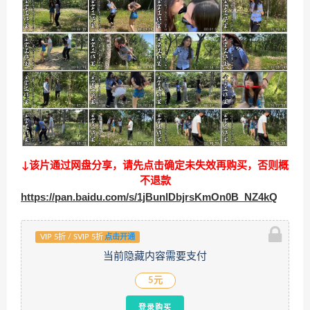
↓该片通过网盘分享，请先点击确定未失效再购买，否则概
不退款
https://pan.baidu.com/s/1jBunlDbjrsKmOn0B_NZ4kQ
VIP 5折 / SVIP 5折
点击开通
当前隐藏内容需要支付
5元
登录购买