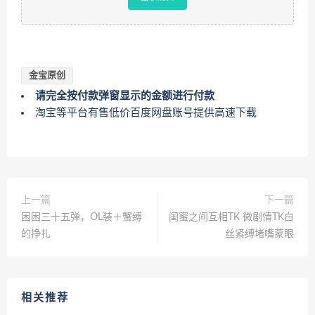
金宝原创
请完全按付款弹窗显示的金额进行付款
淘宝等平台有售低价百度网盘账号提供高速下载
上一篇
下一篇
困困三十五弹，OL装＋蟹缚
闺蜜之间互相TK 微剧情TK白
的挣扎
丝紧缚堵嘴蒙眼
相关推荐