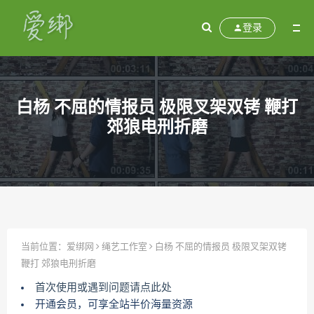
登录
白杨 不屈的情报员 极限叉架双铐 鞭打
郊狼电刑折磨
当前位置：
爱绑网
绳艺工作室
白杨 不屈的情报员 极限叉架双铐
鞭打 郊狼电刑折磨
首次使用或遇到问题请点此处
开通会员，可享全站半价海量资源