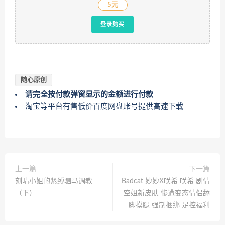
5元
登录购买
随心原创
请完全按付款弹窗显示的金额进行付款
淘宝等平台有售低价百度网盘账号提供高速下载
上一篇
下一篇
刻晴小姐的紧缚驷马调教
Badcat 妙妙X咲希 咲希 剧情
（下）
空姐新皮肤 惨遭变态情侣舔
脚摸腿 强制捆绑 足控福利