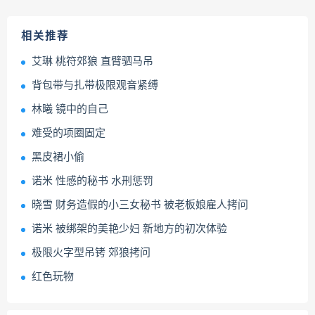
相关推荐
艾琳 桃符郊狼 直臂驷马吊
背包带与扎带极限观音紧缚
林曦 镜中的自己
难受的项圈固定
黑皮裙小偷
诺米 性感的秘书 水刑惩罚
晓雪 财务造假的小三女秘书 被老板娘雇人拷问
诺米 被绑架的美艳少妇 新地方的初次体验
极限火字型吊铐 郊狼拷问
红色玩物