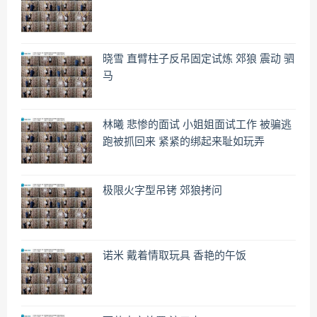
晓雪 直臂柱子反吊固定试炼 郊狼 震动 驷
马
林曦 悲惨的面试 小姐姐面试工作 被骗逃
跑被抓回来 紧紧的绑起来耻如玩弄
极限火字型吊铐 郊狼拷问
诺米 戴着情取玩具 香艳的午饭