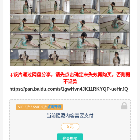
↓该片通过网盘分享，请先点击确定未失效再购买，否则概
不退款
https://pan.baidu.com/s/1gwHvn4JK11RKYQP-ueHrJQ
VIP 5折 / SVIP 5折
点击开通
当前隐藏内容需要支付
5元
登录购买