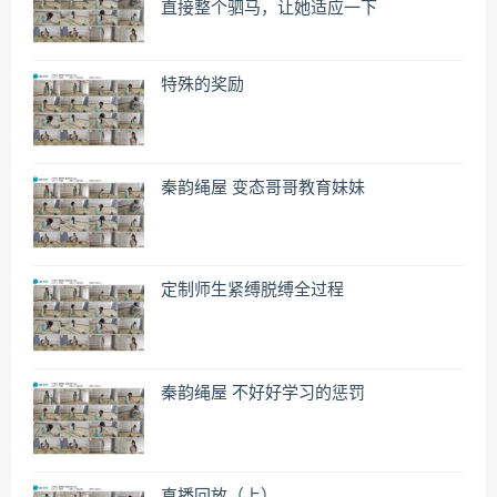
直接整个驷马，让她适应一下
特殊的奖励
秦韵绳屋 变态哥哥教育妹妹
定制师生紧缚脱缚全过程
秦韵绳屋 不好好学习的惩罚
直播回放（上）