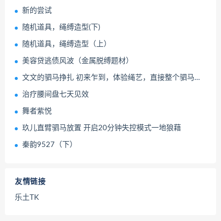
新的尝试
随机道具，绳缚造型(下)
随机道具，绳缚造型（上）
美容贷逃债风波（金属脱缚题材）
文文的驷马挣扎 初来乍到，体验绳艺，直接整个驷马，让她适应一下
治疗腰间盘七天见效
舞者紫悦
玖儿直臂驷马放置 开启20分钟失控模式一地狼藉
秦韵9527（下）
友情链接
乐土TK