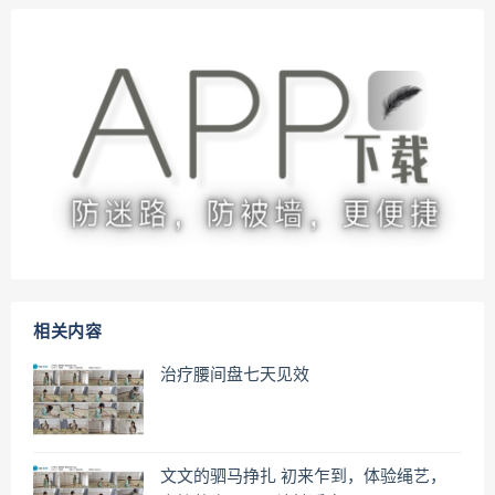
相关内容
治疗腰间盘七天见效
文文的驷马挣扎 初来乍到，体验绳艺，