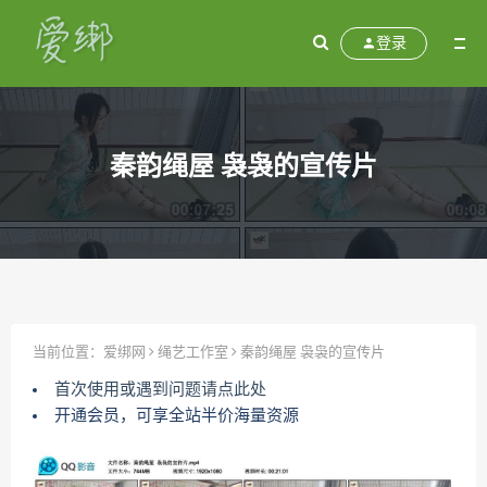
登录
秦韵绳屋 袅袅的宣传片
当前位置：
爱绑网
绳艺工作室
秦韵绳屋 袅袅的宣传片
首次使用或遇到问题请点此处
开通会员，可享全站半价海量资源