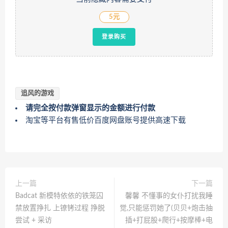
5元
登录购买
追风的游戏
请完全按付款弹窗显示的金额进行付款
淘宝等平台有售低价百度网盘账号提供高速下载
上一篇
下一篇
Badcat 新模特依依的铁笼囚
馨馨 不懂事的女仆打扰我睡
禁放置挣扎 上镣铐过程 挣脱
觉,只能惩罚她了(贝贝+炮击抽
尝试 + 采访
插+打屁股+爬行+按摩棒+电