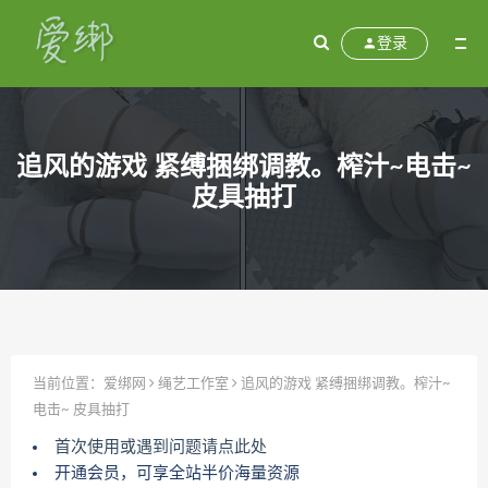
登录
追风的游戏 紧缚捆绑调教。榨汁~电击~
皮具抽打
当前位置：
爱绑网
绳艺工作室
追风的游戏 紧缚捆绑调教。榨汁~
电击~ 皮具抽打
首次使用或遇到问题请点此处
开通会员，可享全站半价海量资源