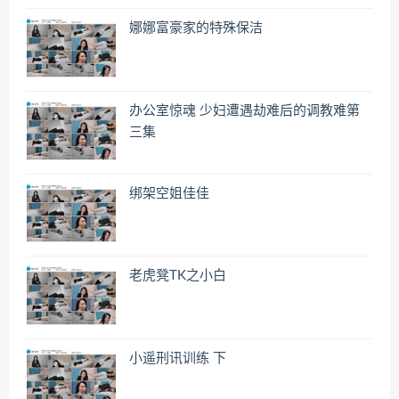
娜娜富豪家的特殊保洁
办公室惊魂 少妇遭遇劫难后的调教难第
三集
绑架空姐佳佳
老虎凳TK之小白
小遥刑讯训练 下