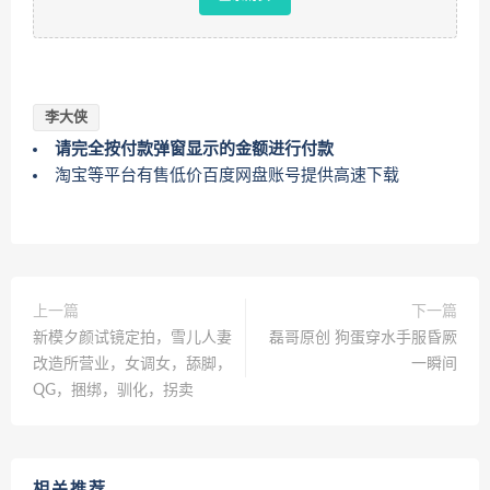
李大侠
请完全按付款弹窗显示的金额进行付款
淘宝等平台有售低价百度网盘账号提供高速下载
上一篇
下一篇
新模夕颜试镜定拍，雪儿人妻
磊哥原创 狗蛋穿水手服昏厥
改造所营业，女调女，舔脚，
一瞬间
QG，捆绑，驯化，拐卖
相关推荐