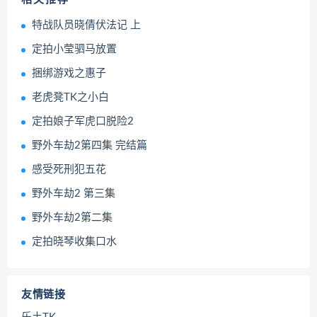
特战队员晓倩伏法记 上
定拍小莹驷马放置
捆绑游戏之惠子
老虎凳TK之小白
定拍娘子军虎口脱险2
野外车劫2第四集 完结篇
感受死刑犯五花
野外车劫2 第三集
野外车劫2第二集
定拍晓琴收集口水
友情链接