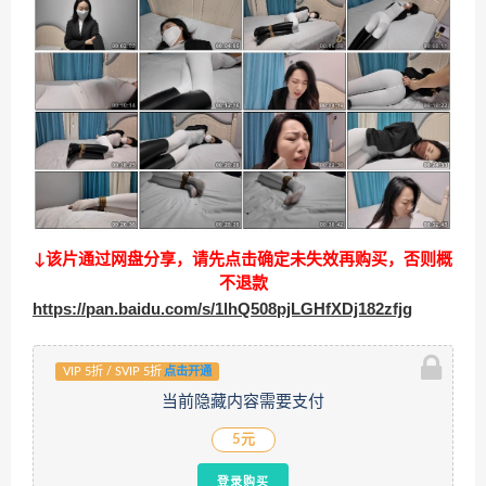
↓该片通过网盘分享，请先点击确定未失效再购买，否则概
不退款
https://pan.baidu.com/s/1lhQ508pjLGHfXDj182zfjg
VIP 5折 / SVIP 5折
点击开通
当前隐藏内容需要支付
5元
登录购买