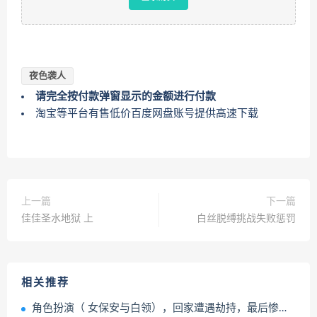
夜色袭人
请完全按付款弹窗显示的金额进行付款
淘宝等平台有售低价百度网盘账号提供高速下载
上一篇
下一篇
佳佳圣水地狱 上
白丝脱缚挑战失败惩罚
相关推荐
角色扮演（ 女保安与白领），回家遭遇劫持，最后惨遭勒脖窒息