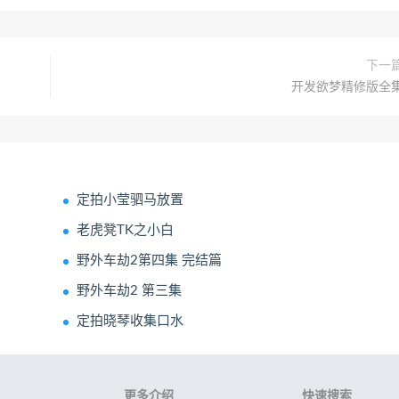
下一
开发欲梦精修版全
定拍小莹驷马放置
老虎凳TK之小白
野外车劫2第四集 完结篇
野外车劫2 第三集
定拍晓琴收集口水
更多介绍
快速搜索