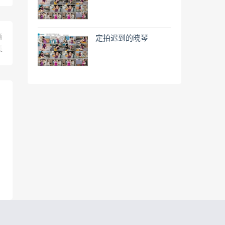
篇
定拍迟到的晓琴
集