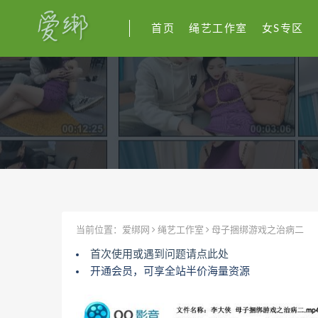
首页
绳艺工作室
女S专区
当前位置：
爱绑网
绳艺工作室
母子捆绑游戏之治病二
首次使用或遇到问题请点此处
开通会员，可享全站半价海量资源