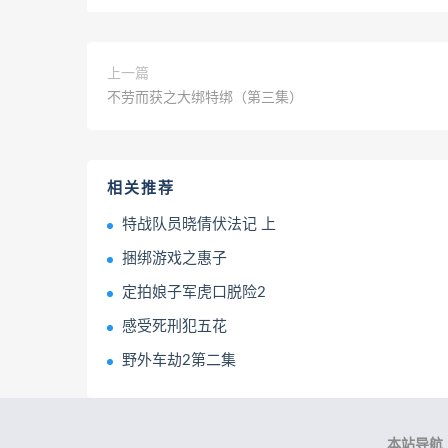
上一篇
不劳而获之大绑特绑（第三集）
相关推荐
特战队员晓倩伏法记 上
捆绑游戏之惠子
定拍娘子军虎口脱险2
感受死刑犯五花
野外车劫2第二集
本站导航