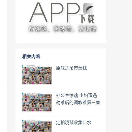
相关内容
原味之吊带丝袜
办公室惊魂 少妇遭遇
劫难后的调教难第三集
定拍晓琴收集口水