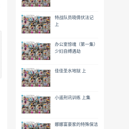
特战队员晓倩伏法记
上
办公室惊魂（第一集）
少妇自缚遇劫
佳佳圣水地狱 上
小遥刑讯训练 上集
娜娜富豪家的特殊保洁