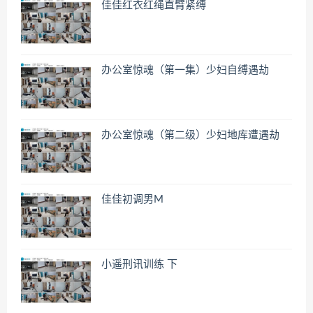
佳佳红衣红绳直臂紧缚
办公室惊魂（第一集）少妇自缚遇劫
办公室惊魂（第二级）少妇地库遭遇劫
佳佳初调男M
小遥刑讯训练 下