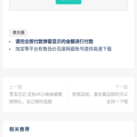
李大侠
请完全按付款弹窗显示的金额进行付款
淘宝等平台有售低价百度网盘账号提供高速下载
上一篇
下一篇
雪宝日记 定拍JK小妹妹被捆
狗笼囚禁，喜欢看囚禁的可以
绑挣扎，自己限时逃脱
支持一下哦
相关推荐