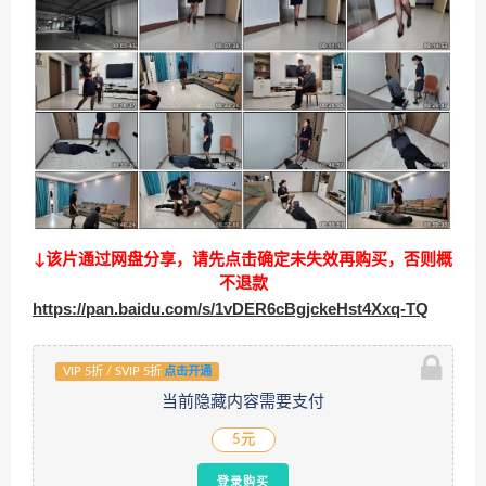
↓该片通过网盘分享，请先点击确定未失效再购买，否则概
不退款
https://pan.baidu.com/s/1vDER6cBgjckeHst4Xxq-TQ
VIP 5折 / SVIP 5折
点击开通
当前隐藏内容需要支付
5元
登录购买