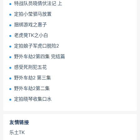
特战队员晓倩伏法记 上
定拍小莹驷马放置
捆绑游戏之惠子
老虎凳TK之小白
定拍娘子军虎口脱险2
野外车劫2第四集 完结篇
感受死刑犯五花
野外车劫2 第三集
野外车劫2第二集
定拍晓琴收集口水
友情链接
乐土TK