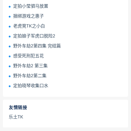
定拍小莹驷马放置
捆绑游戏之惠子
老虎凳TK之小白
定拍娘子军虎口脱险2
野外车劫2第四集 完结篇
感受死刑犯五花
野外车劫2 第三集
野外车劫2第二集
定拍晓琴收集口水
友情链接
乐土TK