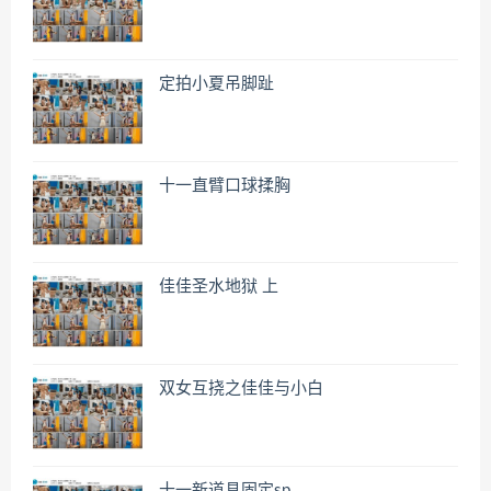
定拍小夏吊脚趾
十一直臂口球揉胸
佳佳圣水地狱 上
双女互挠之佳佳与小白
十一新道具固定sp