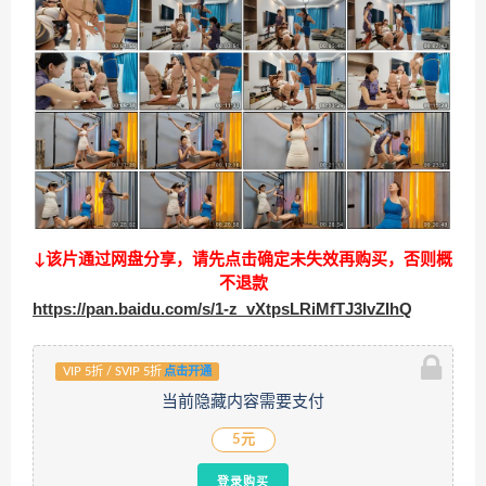
↓该片通过网盘分享，请先点击确定未失效再购买，否则概
不退款
https://pan.baidu.com/s/1-z_vXtpsLRiMfTJ3IvZIhQ
VIP 5折 / SVIP 5折
点击开通
当前隐藏内容需要支付
5元
登录购买