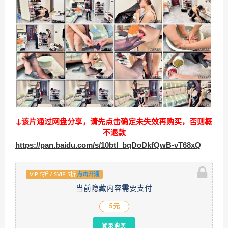
↓该片通过网盘分享，请先点击确定未失效再购买，否则概
不退款
https://pan.baidu.com/s/10btl_bqDoDkfQwB-vT68xQ
VIP 5折 / SVIP 5折
点击开通
当前隐藏内容需要支付
5元
登录购买