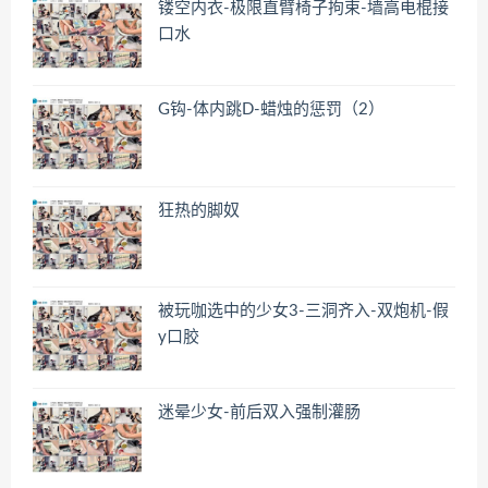
镂空内衣-极限直臂椅子拘束-墙高电棍接
口水
G钩-体内跳D-蜡烛的惩罚（2）
狂热的脚奴
被玩咖选中的少女3-三洞齐入-双炮机-假
y口胶
迷晕少女-前后双入强制灌肠