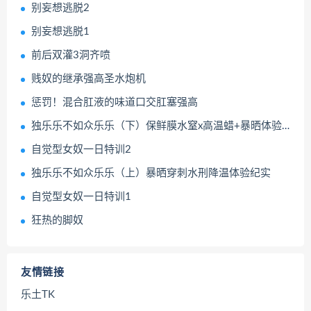
别妄想逃脱2
别妄想逃脱1
前后双灌3洞齐喷
贱奴的继承强高圣水炮机
惩罚！混合肛液的味道口交肛塞强高
独乐乐不如众乐乐（下）保鲜膜水窒x高温蜡+暴晒体验纪实
自觉型女奴一日特训2
独乐乐不如众乐乐（上）暴晒穿刺水刑降温体验纪实
自觉型女奴一日特训1
狂热的脚奴
友情链接
乐土TK