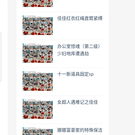
佳佳红衣红绳直臂紧缚
办公室惊魂（第二级）
少妇地库遭遇劫
十一新道具固定sp
女超人遇难记之佳佳
娜娜富豪家的特殊保洁