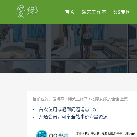
首页
绳艺工作室
女S专区
当前位置：
爱绑网
绳艺工作室
按摩女郎之佳佳 上集
首次使用或遇到问题请点此处
开通会员，可享全站半价海量资源