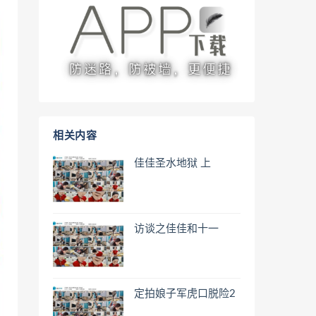
相关内容
佳佳圣水地狱 上
访谈之佳佳和十一
定拍娘子军虎口脱险2