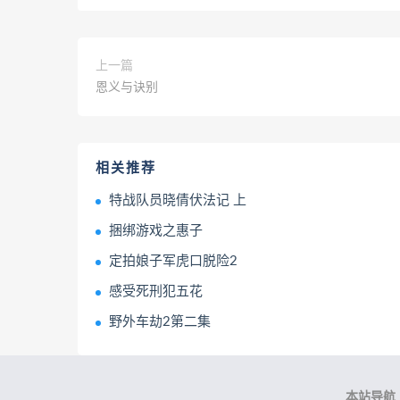
上一篇
恩义与诀别
相关推荐
特战队员晓倩伏法记 上
捆绑游戏之惠子
定拍娘子军虎口脱险2
感受死刑犯五花
野外车劫2第二集
本站导航