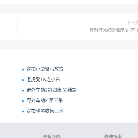
下一
针对流感的物理疗法~苏
定拍小莹驷马放置
老虎凳TK之小白
野外车劫2第四集 完结篇
野外车劫2 第三集
定拍晓琴收集口水
更多介绍
快速搜索