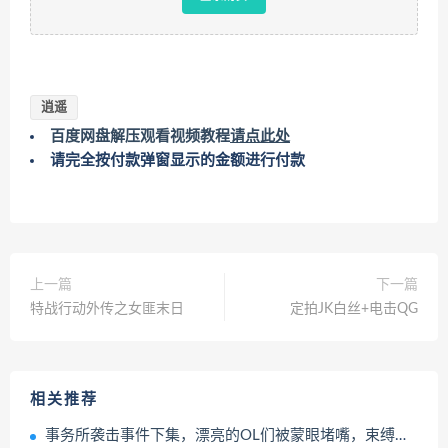
逍遥
百度网盘解压观看视频教程
请点此处
请完全按付款弹窗显示的金额进行付款
上一篇
下一篇
特战行动外传之女匪末日
定拍JK白丝+电击QG
相关推荐
事务所袭击事件下集，漂亮的OL们被蒙眼堵嘴，束缚方法更是升级！