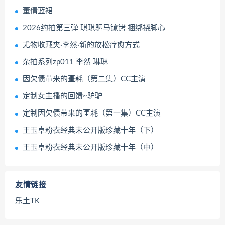
董倩蓝裙
2026约拍第三弹 琪琪驷马镣铐 捆绑挠脚心
尤物收藏夹·李然·新的放松疗愈方式
杂拍系列zp011 李然 琳琳
因欠债带来的噩耗（第二集）CC主演
定制女主播的回馈~驴驴
定制因欠债带来的噩耗（第一集）CC主演
王玉卓粉衣经典未公开版珍藏十年（下）
王玉卓粉衣经典未公开版珍藏十年（中）
友情链接
乐土TK