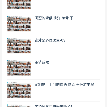
闺蜜的背叛 柳洋 兮兮 下
谁才是心理医生-03
董倩蓝裙
定制护士上门的遭遇 夏炎 王仟雅主演
定拍坏学生与好老师-01