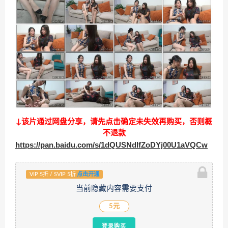
↓该片通过网盘分享，请先点击确定未失效再购买，否则概
不退款
https://pan.baidu.com/s/1dQUSNdlfZoDYj00U1aVQCw
VIP 5折 / SVIP 5折
点击开通
当前隐藏内容需要支付
5元
登录购买