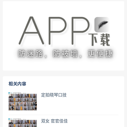
相关内容
定拍晓琴口技
双女 官官佳佳