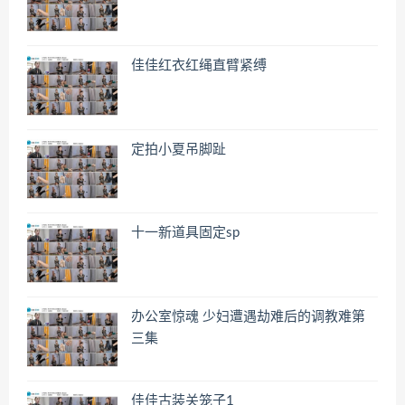
佳佳红衣红绳直臂紧缚
定拍小夏吊脚趾
十一新道具固定sp
办公室惊魂 少妇遭遇劫难后的调教难第
三集
佳佳古装关笼子1