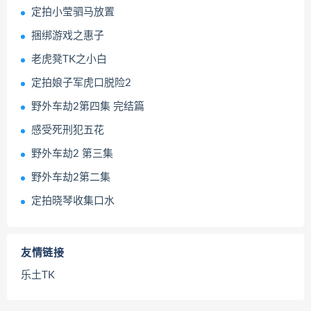
定拍小莹驷马放置
捆绑游戏之惠子
老虎凳TK之小白
定拍娘子军虎口脱险2
野外车劫2第四集 完结篇
感受死刑犯五花
野外车劫2 第三集
野外车劫2第二集
定拍晓琴收集口水
友情链接
乐土TK