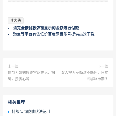
李大侠
请完全按付款弹窗显示的金额进行付款
淘宝等平台有售低价百度网盘账号提供高速下载
上一篇
下一篇
情节为姐妹搜查官落难记，捆
双人被入室劫财不劫色，日式
绑，挠脚心等
捆绑丝袜套头
相关推荐
特战队员晓倩伏法记 上