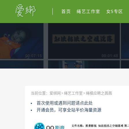
首页
绳艺工作室
女S专区
当前位置：
爱绑网
绳艺工作室
绳模应聘之茜茜
首次使用或遇到问题请点此处
开通会员，可享全站半价海量资源