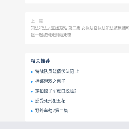
上一篇
知法犯法之空姐落难 第二集 女执法官执法犯法被逮捕
姐一起被判死刑砸死镣
相关推荐
特战队员晓倩伏法记 上
捆绑游戏之惠子
定拍娘子军虎口脱险2
感受死刑犯五花
野外车劫2第二集