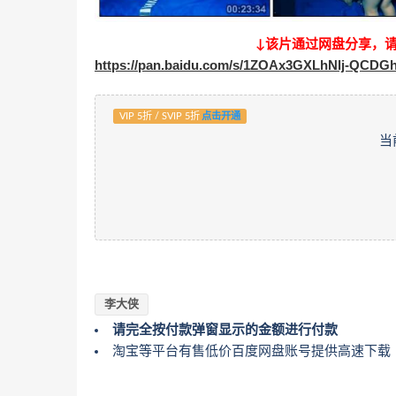
↓该片通过网盘分享，
https://pan.baidu.com/s/1ZOAx3GXLhNlj-QCDG
VIP 5折 / SVIP 5折
点击开通
当
李大侠
请完全按付款弹窗显示的金额进行付款
淘宝等平台有售低价百度网盘账号提供高速下载