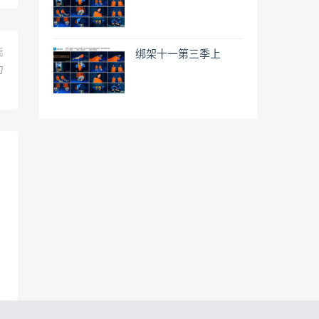
篇
绑架十一第三季上
力
！