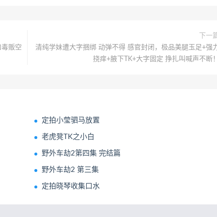
下一
和毒贩空
清纯学妹遭大字捆绑 动弹不得 感官封闭，极品美腿玉足+强
挠痒+腋下TK+大字固定 挣扎叫喊声不断
定拍小莹驷马放置
老虎凳TK之小白
野外车劫2第四集 完结篇
野外车劫2 第三集
定拍晓琴收集口水