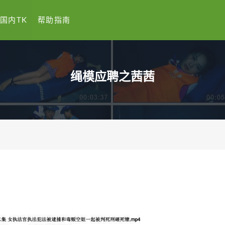
国内TK
帮助指南
绳模应聘之茜茜