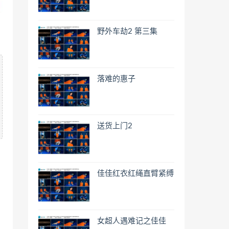
野外车劫2 第三集
落难的惠子
送货上门2
佳佳红衣红绳直臂紧缚
女超人遇难记之佳佳