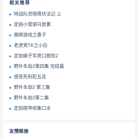
相关推荐
特战队员晓倩伏法记 上
定拍小莹驷马放置
捆绑游戏之惠子
老虎凳TK之小白
定拍娘子军虎口脱险2
野外车劫2第四集 完结篇
感受死刑犯五花
野外车劫2 第三集
野外车劫2第二集
定拍晓琴收集口水
友情链接