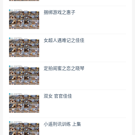
捆绑游戏之惠子
女超人遇难记之佳佳
定拍闺蜜之恋之晓琴
双女 官官佳佳
小遥刑讯训练 上集