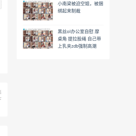
小南梁被迫空姐，被捆
置海砂一人苦苦挣扎
绑起来制裁
黑丝ol办公室自慰 摩
桌角 提拉股绳 自己带
上乳夹zdb强制高潮
篇
下