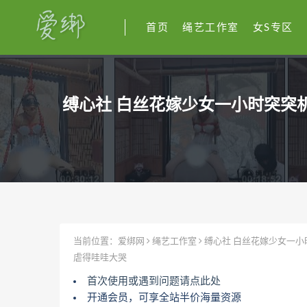
首页
绳艺工作室
女S专区
缚心社 白丝花嫁少女一小时突突
当前位置：
爱绑网
绳艺工作室
缚心社 白丝花嫁少女一小
虐得哇哇大哭
首次使用或遇到问题请点此处
开通会员，可享全站半价海量资源