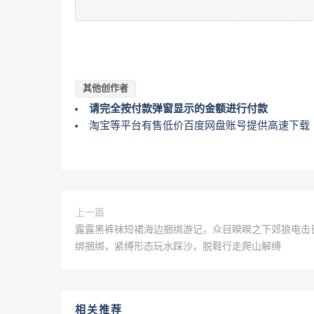
其他创作者
请完全按付款弹窗显示的金额进行付款
淘宝等平台有售低价百度网盘账号提供高速下载
上一篇
露露黑裤袜短裙海边捆绑游记，众目睽睽之下郊狼电击
绑捆绑，紧缚形态玩水踩沙，脱鞋行走爬山解缚
相关推荐