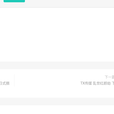
下一
日式捆
TX传媒 乱世红颜劫 