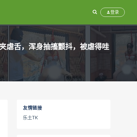
登录
竹夹虐舌，浑身抽搐颤抖，被虐得哇
友情链接
乐土TK