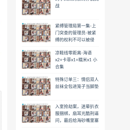
继续开发，烂尾楼镣
战
铐...
紧缚管理局第一集-上
门突查的管理员-被紧
缚的权利不可以被侵
害！
凉鞋线零距离-海语
x2+卡菲x1+糯米x1 小
合集
特殊订单三：情侣双人
丝袜全包进笼子当脚垫
入室抢劫案，迷晕扒衣
服捆绑，扇耳光酷刑逼
问，最后给海砂嘴里塞
上内裤带上眼罩离去放