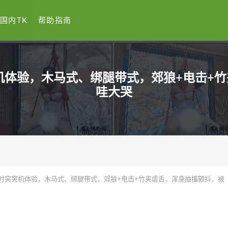
国内TK
帮助指南
机体验，木马式、绑腿带式，郊狼+电击+
哇大哭
时突突机体验，木马式、绑腿带式，郊狼+电击+竹夹虐舌，浑身抽搐颤抖，被