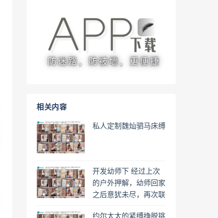
相关内容
私人定制魏灿驷马床缚
开发幼师下 经过上次
的户外押解，幼师回家
之后意犹未尽，再次联
系我，深入体验，决定
约尔太太的紧缚挣脱挑