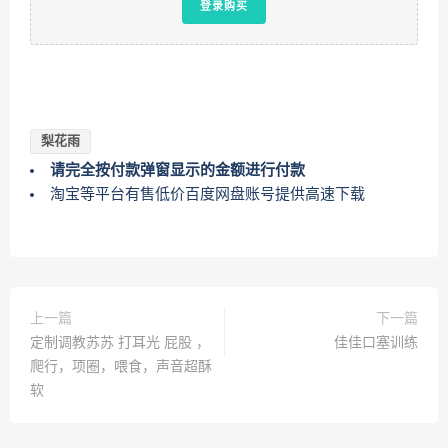
登录购买
梨花雨
请完全按付款弹窗显示的金额进行付款
淘宝等平台有售低价百度网盘账号提供高速下载
上一篇
下一篇
定制调教苏苏 打耳光 屁股 ，
佳佳口塞训练
爬行，项圈，喂食，声音超酥
软