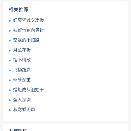
相关推荐
红衰翠减夕凄惨
独留靑冢向黄昏
空姐的不归路
月坠花折
拒不悔改
飞扬跋扈
罪孽深重
蜡炬成灰泪始干
坠入深渊
秋寒蝉无声