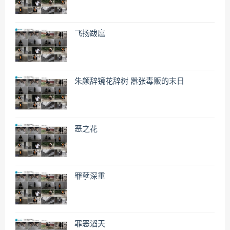
飞扬跋扈
朱颜辞镜花辞树 嚣张毒贩的末日
恶之花
罪孽深重
罪恶滔天