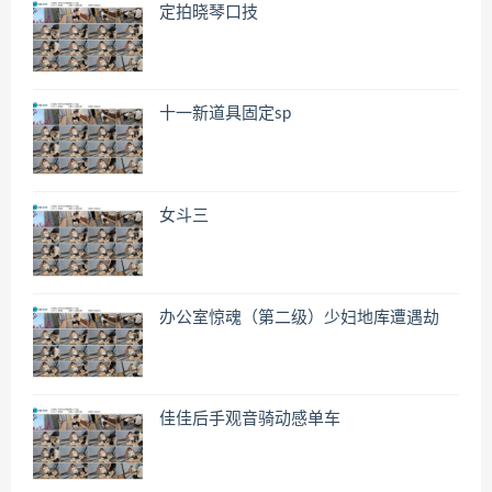
定拍晓琴口技
十一新道具固定sp
女斗三
办公室惊魂（第二级）少妇地库遭遇劫
佳佳后手观音骑动感单车