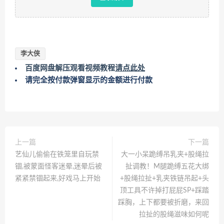
李大侠
百度网盘解压观看视频教程
请点此处
请完全按付款弹窗显示的金额进行付款
上一篇
下一篇
艺仙儿偷偷在铁笼里自玩禁
大一小呆跪缚吊乳夹+股绳拉
锢,被蒙面怪客迷晕,迷晕后被
扯调教！M腿跪缚五花大绑
紧紧禁锢起来,好戏马上开始
+股绳拉扯+乳夹铁链吊起+头
顶工具不许掉打屁屁SP+踩踏
踩胸，上下都要被折磨，来回
拉扯的股绳滋味如何呢