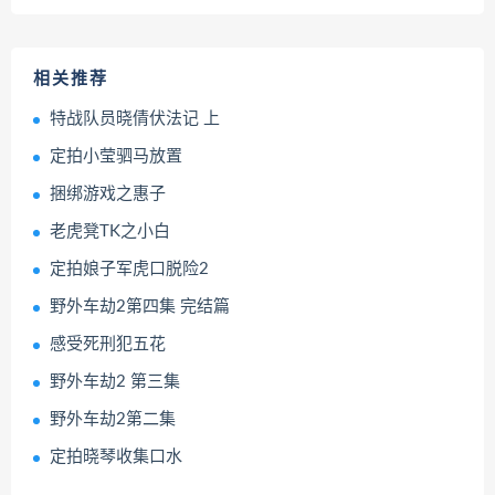
相关推荐
特战队员晓倩伏法记 上
定拍小莹驷马放置
捆绑游戏之惠子
老虎凳TK之小白
定拍娘子军虎口脱险2
野外车劫2第四集 完结篇
感受死刑犯五花
野外车劫2 第三集
野外车劫2第二集
定拍晓琴收集口水