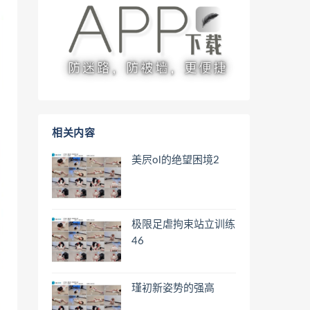
相关内容
美屄ol的绝望困境2
极限足虐拘束站立训练
46
瑾初新姿势的强高