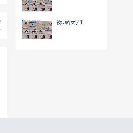
篇
被QJ的女学生
人