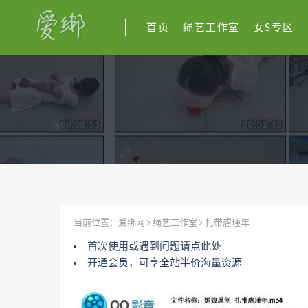
首页
绳艺工作室
女S专区
当前位置：
爱绑网
绳艺工作室
扎带虐瑾年
首次使用或遇到问题请点此处
开通会员，可享全站半价海量资源